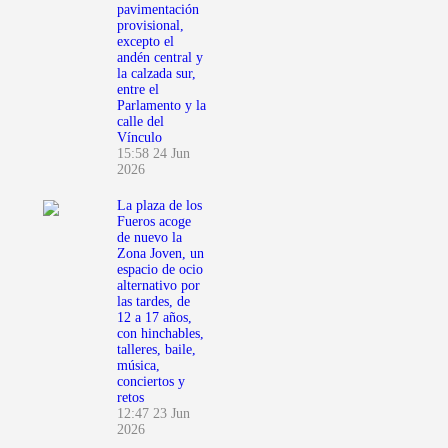
pavimentación
provisional,
excepto el
andén central y
la calzada sur,
entre el
Parlamento y la
calle del
Vínculo
15:58
24 Jun
2026
La plaza de los
Fueros acoge
de nuevo la
Zona Joven, un
espacio de ocio
alternativo por
las tardes, de
12 a 17 años,
con hinchables,
talleres, baile,
música,
conciertos y
retos
12:47
23 Jun
2026