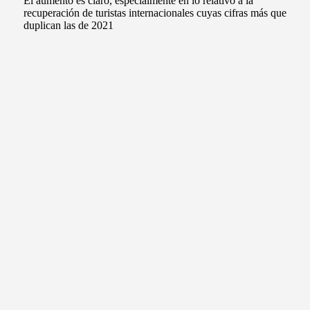
El aumento es claro, especialmente en lo relativo a la
recuperación de turistas internacionales cuyas cifras más que
duplican las de 2021