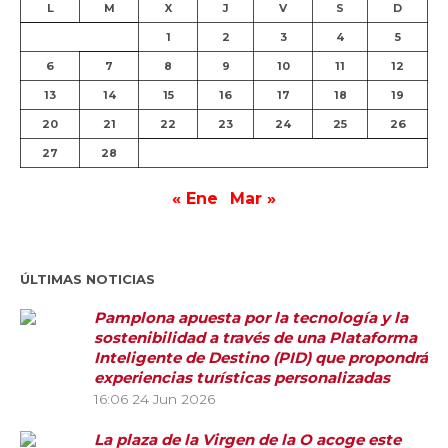
L
M
X
J
V
S
D
1
2
3
4
5
6
7
8
9
10
11
12
13
14
15
16
17
18
19
20
21
22
23
24
25
26
27
28
« Ene
Mar »
ÚLTIMAS NOTICIAS
Pamplona apuesta por la tecnología y la
sostenibilidad a través de una Plataforma
Inteligente de Destino (PID) que propondrá
experiencias turísticas personalizadas
16:06
24 Jun 2026
La plaza de la Virgen de la O acoge este