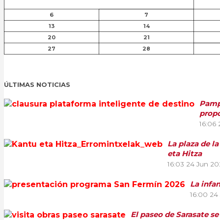
6
7
13
14
20
21
27
28
ÚLTIMAS NOTICIAS
Pampl
propo
16:06
La plaza de l
eta Hitza
16:03
24 Jun 20
La infa
16:00
24
El paseo de Sarasate se