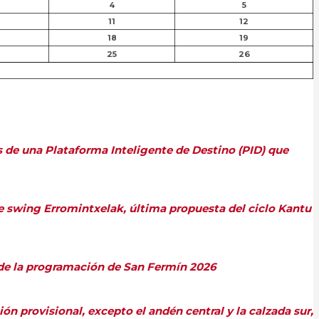
4
5
11
12
18
19
25
26
s de una Plataforma Inteligente de Destino (PID) que
de swing Erromintxelak, última propuesta del ciclo Kantu
s de la programación de San Fermín 2026
ón provisional, excepto el andén central y la calzada sur,