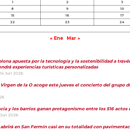
1
2
3
8
9
10
15
16
17
22
23
24
« Ene
Mar »
ona apuesta por la tecnología y la sostenibilidad a travé
ndrá experiencias turísticas personalizadas
24 Jun 2026
a Virgen de la O acoge este jueves el concierto del grupo 
26
ncia y los barrios ganan protagonismo entre los 516 acto
 Jun 2026
 abrirá en San Fermín casi en su totalidad con pavimentaci