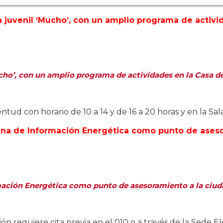
o’, con un amplio programa de actividades en la Casa de 
entud con horario de 10 a 14 y de 16 a 20 horas y en la Sal
ormación Energética como punto de asesoramiento a la ciu
n requiere cita previa en el 010 o a través de la Sede E