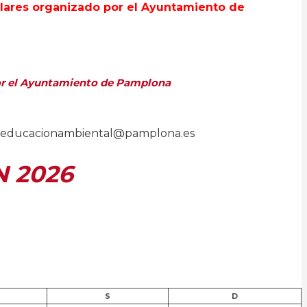
 por el Ayuntamiento de Pamplona
nico educacionambiental@pamplona.es
N 2026
S
D