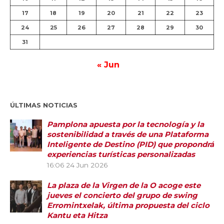
17
18
19
20
21
22
23
24
25
26
27
28
29
30
31
« Jun
ÚLTIMAS NOTICIAS
Pamplona apuesta por la tecnología y la
sostenibilidad a través de una Plataforma
Inteligente de Destino (PID) que propondrá
experiencias turísticas personalizadas
16:06
24 Jun 2026
La plaza de la Virgen de la O acoge este
jueves el concierto del grupo de swing
Erromintxelak, última propuesta del ciclo
Kantu eta Hitza