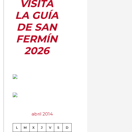
VISITA
LA GUÍA
DE SAN
FERMÍN
2026
abril 2014
L
M
X
J
V
S
D