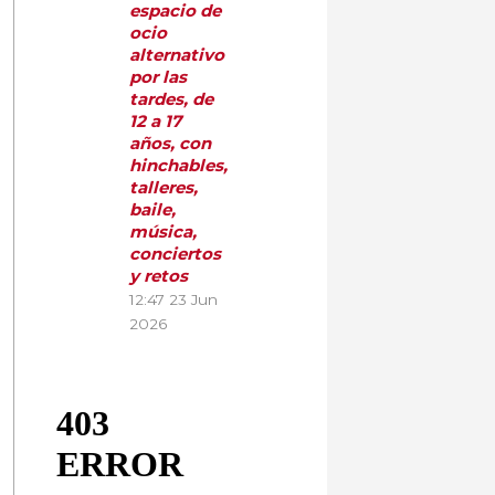
espacio de
ocio
alternativo
por las
tardes, de
12 a 17
años, con
hinchables,
talleres,
baile,
música,
conciertos
y retos
12:47
23 Jun
2026