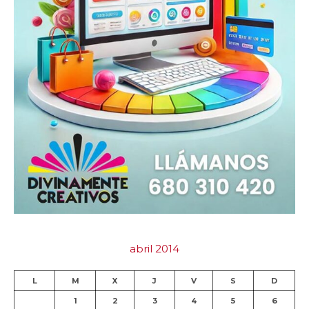
abril 2014
L
M
X
J
V
S
D
1
2
3
4
5
6