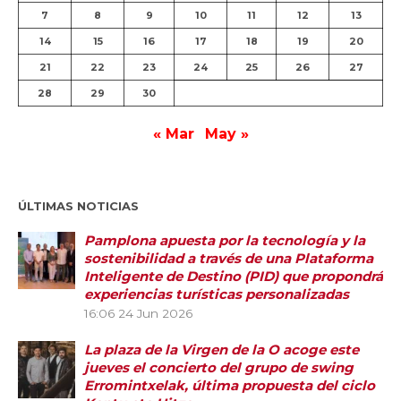
7
8
9
10
11
12
13
14
15
16
17
18
19
20
21
22
23
24
25
26
27
28
29
30
« Mar
May »
ÚLTIMAS NOTICIAS
Pamplona apuesta por la tecnología y la
sostenibilidad a través de una Plataforma
Inteligente de Destino (PID) que propondrá
experiencias turísticas personalizadas
16:06
24 Jun 2026
La plaza de la Virgen de la O acoge este
jueves el concierto del grupo de swing
Erromintxelak, última propuesta del ciclo