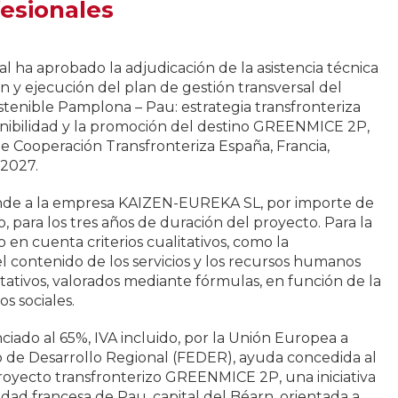
esionales
l ha aprobado la adjudicación de la asistencia técnica
ión y ejecución del plan de gestión transversal del
tenible Pamplona – Pau: estrategia transfronteriza
stenibilidad y la promoción del destino GREENMICE 2P,
e Cooperación Transfronteriza España, Francia,
2027.
onde a la empresa KAIZEN-EUREKA SL, por importe de
, para los tres años de duración del proyecto. Para la
 en cuenta criterios cualitativos, como la
 contenido de los servicios y los recursos humanos
itativos, valorados mediante fórmulas, en función de la
os sociales.
ciado al 65%, IVA incluido, por la Unión Europea a
 de Desarrollo Regional (FEDER), ayuda concedida al
yecto transfronterizo GREENMICE 2P, una iniciativa
udad francesa de Pau, capital del Béarn, orientada a