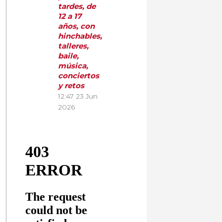
tardes, de
12 a 17
años, con
hinchables,
talleres,
baile,
música,
conciertos
y retos
12:47
23 Jun
2026