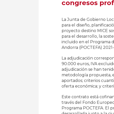
congresos prof
La Junta de Gobierno Loca
para el diseño, planificac
proyecto destino MICE sos
para el desarrollo, la so
incluido en el Programa d
Andorra (POCTEFA) 2021-
La adjudicación corresp
90.000 euros, IVA excluido
adjudicación se han tenido
metodología propuesta, el
aportados; criterios cuant
oferta económica; y criteri
Este contrato está cofinan
través del Fondo Europeo
Programa POCTEFA. El pro
desarrollada junto a la ci