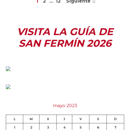
1
2
…
12
Siguiente
VISITA LA GUÍA DE
SAN FERMÍN 2026
mayo 2023
L
M
X
J
V
S
D
1
2
3
4
5
6
7