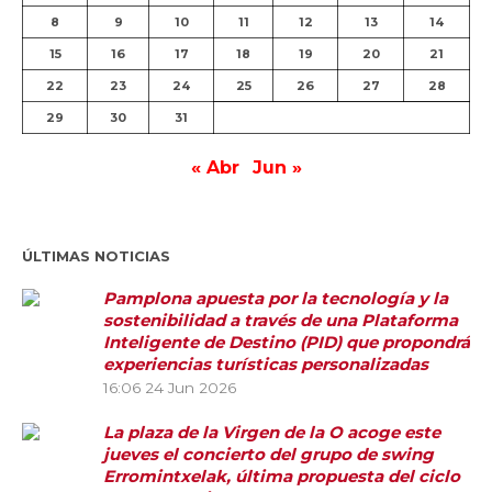
8
9
10
11
12
13
14
15
16
17
18
19
20
21
22
23
24
25
26
27
28
29
30
31
« Abr
Jun »
ÚLTIMAS NOTICIAS
Pamplona apuesta por la tecnología y la
sostenibilidad a través de una Plataforma
Inteligente de Destino (PID) que propondrá
experiencias turísticas personalizadas
16:06
24 Jun 2026
La plaza de la Virgen de la O acoge este
jueves el concierto del grupo de swing
Erromintxelak, última propuesta del ciclo