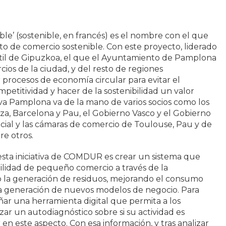
e’ (sostenible, en francés) es el nombre con el que
to de comercio sostenible. Con este proyecto, liderado
til de Gipuzkoa, el que el Ayuntamiento de Pamplona
ios de la ciudad, y del resto de regiones
r procesos de economía circular para evitar el
mpetitividad y hacer de la sostenibilidad un valor
ativa Pamplona va de la mano de varios socios como los
a, Barcelona y Pau, el Gobierno Vasco y el Gobierno
ial y las cámaras de comercio de Toulouse, Pau y de
re otros.
esta iniciativa de COMDUR es crear un sistema que
ilidad de pequeño comercio a través de la
o la generación de residuos, mejorando el consumo
la generación de nuevos modelos de negocio. Para
eñar una herramienta digital que permita a los
ar un autodiagnóstico sobre si su actividad es
en este aspecto. Con esa información, y tras analizar