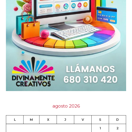
agosto 2026
L
M
X
J
V
S
D
1
2