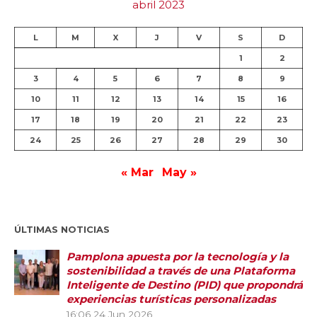
abril 2023
L
M
X
J
V
S
D
1
2
3
4
5
6
7
8
9
10
11
12
13
14
15
16
17
18
19
20
21
22
23
24
25
26
27
28
29
30
« Mar
May »
ÚLTIMAS NOTICIAS
Pamplona apuesta por la tecnología y la
sostenibilidad a través de una Plataforma
Inteligente de Destino (PID) que propondrá
experiencias turísticas personalizadas
16:06
24 Jun 2026