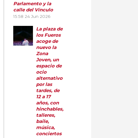
Parlamento y la
calle del Vínculo
15:58
24 Jun 2026
La plaza de
los Fueros
acoge de
nuevo la
Zona
Joven, un
espacio de
ocio
alternativo
por las
tardes, de
12 a 17
años, con
hinchables,
talleres,
baile,
música,
conciertos