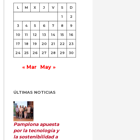
L
M
X
J
V
S
D
1
2
3
4
5
6
7
8
9
10
11
12
13
14
15
16
17
18
19
20
21
22
23
24
25
26
27
28
29
30
« Mar
May »
ÚLTIMAS NOTICIAS
Pamplona apuesta
por la tecnología y
la sostenibilidad a