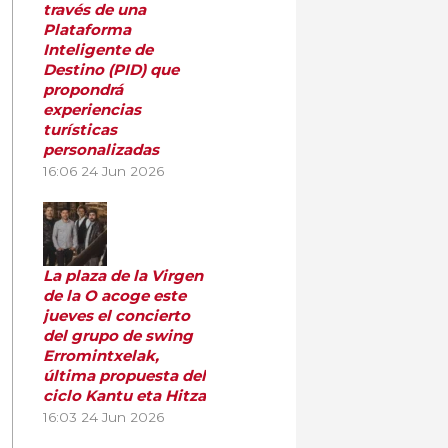
través de una
Plataforma
Inteligente de
Destino (PID) que
propondrá
experiencias
turísticas
personalizadas
16:06
24 Jun 2026
La plaza de la Virgen
de la O acoge este
jueves el concierto
del grupo de swing
Erromintxelak,
última propuesta del
ciclo Kantu eta Hitza
16:03
24 Jun 2026