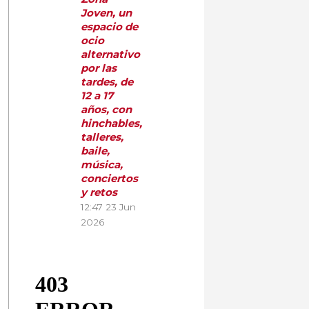
Joven, un
espacio de
ocio
alternativo
por las
tardes, de
12 a 17
años, con
hinchables,
talleres,
baile,
música,
conciertos
y retos
12:47
23 Jun
2026