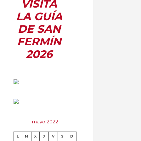
VISITA
LA GUÍA
DE SAN
FERMÍN
2026
mayo 2022
L
M
X
J
V
S
D