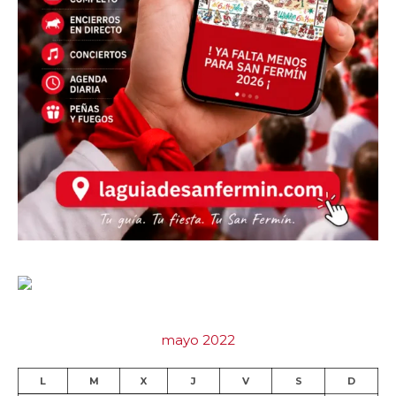
mayo 2022
L
M
X
J
V
S
D