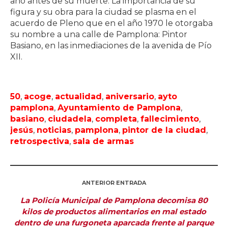
año antes de su muerte. La importancia de su
figura y su obra para la ciudad se plasma en el
acuerdo de Pleno que en el año 1970 le otorgaba
su nombre a una calle de Pamplona: Pintor
Basiano, en las inmediaciones de la avenida de Pío
XII.
50
,
acoge
,
actualidad
,
aniversario
,
ayto
pamplona
,
Ayuntamiento de Pamplona
,
basiano
,
ciudadela
,
completa
,
fallecimiento
,
jesús
,
noticias
,
pamplona
,
pintor de la ciudad
,
retrospectiva
,
sala de armas
ANTERIOR ENTRADA
La Policía Municipal de Pamplona decomisa 80
kilos de productos alimentarios en mal estado
dentro de una furgoneta aparcada frente al parque