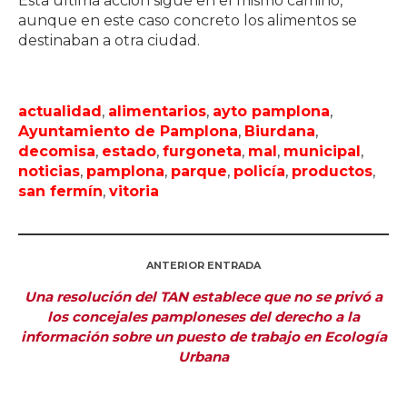
Esta última acción sigue en el mismo camino,
aunque en este caso concreto los alimentos se
destinaban a otra ciudad.
actualidad
,
alimentarios
,
ayto pamplona
,
Ayuntamiento de Pamplona
,
Biurdana
,
decomisa
,
estado
,
furgoneta
,
mal
,
municipal
,
noticias
,
pamplona
,
parque
,
policía
,
productos
,
san fermín
,
vitoria
ANTERIOR ENTRADA
Una resolución del TAN establece que no se privó a
los concejales pamploneses del derecho a la
información sobre un puesto de trabajo en Ecología
Urbana