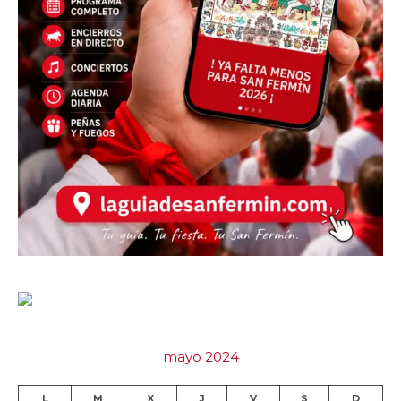
mayo 2024
L
M
X
J
V
S
D