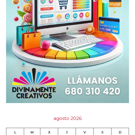
agosto 2026
L
M
X
J
V
S
D