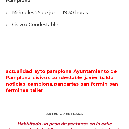
Pamplona’
o Miércoles 25 de junio, 19.30 horas
o Civivox Condestable
actualidad
,
ayto pamplona
,
Ayuntamiento de
Pamplona
,
civivox condestable
,
javier balda
,
noticias
,
pamplona
,
pancartas
,
san fermín
,
san
fermines
,
taller
ANTERIOR ENTRADA
Habilitado un paso de peatones en la calle