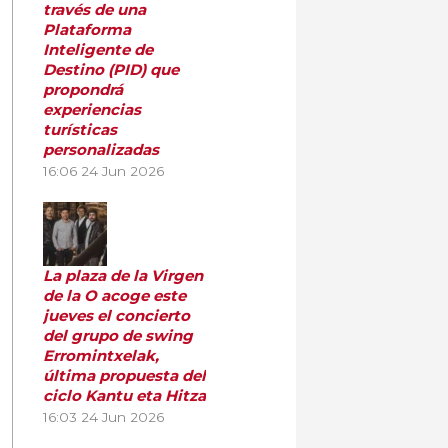
través de una
Plataforma
Inteligente de
Destino (PID) que
propondrá
experiencias
turísticas
personalizadas
16:06
24 Jun 2026
La plaza de la Virgen
de la O acoge este
jueves el concierto
del grupo de swing
Erromintxelak,
última propuesta del
ciclo Kantu eta Hitza
16:03
24 Jun 2026