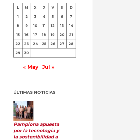
L
M
X
J
V
S
D
1
2
3
4
5
6
7
8
9
10
11
12
13
14
15
16
17
18
19
20
21
22
23
24
25
26
27
28
29
30
« May
Jul »
ÚLTIMAS NOTICIAS
Pamplona apuesta
por la tecnología y
la sostenibilidad a