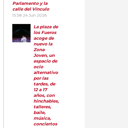
Parlamento y la
calle del Vínculo
15:58
24 Jun 2026
La plaza de
los Fueros
acoge de
nuevo la
Zona
Joven, un
espacio de
ocio
alternativo
por las
tardes, de
12 a 17
años, con
hinchables,
talleres,
baile,
música,
conciertos