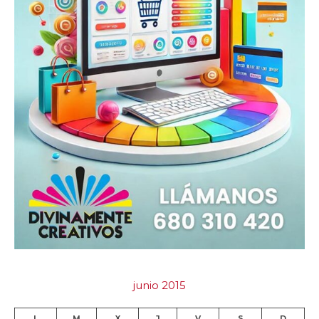
junio 2015
L
M
X
J
V
S
D