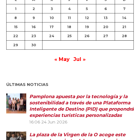
1
2
3
4
5
6
7
8
9
10
11
12
13
14
15
16
17
18
19
20
21
22
23
24
25
26
27
28
29
30
« May
Jul »
ÚLTIMAS NOTICIAS
Pamplona apuesta por la tecnología y la
sostenibilidad a través de una Plataforma
Inteligente de Destino (PID) que propondrá
experiencias turísticas personalizadas
16:06
24 Jun 2026
La plaza de la Virgen de la O acoge este