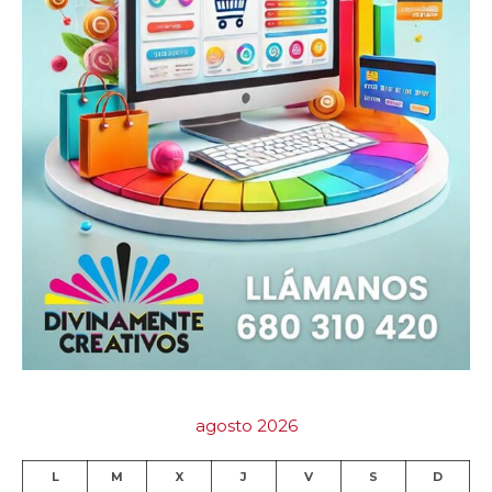
agosto 2026
L
M
X
J
V
S
D