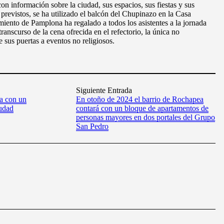
n información sobre la ciudad, sus espacios, sus fiestas y sus
 previstos, se ha utilizado el balcón del Chupinazo en la Casa
iento de Pamplona ha regalado a todos los asistentes a la jornada
anscurso de la cena ofrecida en el refectorio, la única no
 sus puertas a eventos no religiosos.
Siguiente Entrada
a con un
En otoño de 2024 el barrio de Rochapea
iudad
contará con un bloque de apartamentos de
personas mayores en dos portales del Grupo
San Pedro