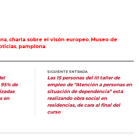
ona
,
charla sobre el visón europeo
,
Museo de
oticias
,
pamplona
SIGUIENTE ENTRADA
del
Las 15 personas del III taller de
 95% de
empleo de “Atención a personas en
lizadas
situación de dependencia” está
s en
realizando obra social en
residencias, de cara al final del
curso