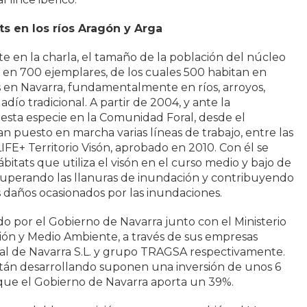
s en los ríos Aragón y Arga
e en la charla, el tamaño de la población del núcleo
 en 700 ejemplares, de los cuales 500 habitan en
 en Navarra, fundamentalmente en ríos, arroyos,
dío tradicional. A partir de 2004, y ante la
esta especie en la Comunidad Foral, desde el
n puesto en marcha varias líneas de trabajo, entre las
IFE+ Territorio Visón, aprobado en 2010. Con él se
itats que utiliza el visón en el curso medio y bajo de
ecuperando las llanuras de inundación y contribuyendo
los daños ocasionados por las inundaciones.
o por el Gobierno de Navarra junto con el Ministerio
ión y Medio Ambiente, a través de sus empresas
al de Navarra S.L. y grupo TRAGSA respectivamente.
stán desarrollando suponen una inversión de unos 6
 que el Gobierno de Navarra aporta un 39%.