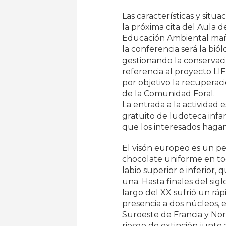
Las características y situ
la próxima cita del Aula 
Educación Ambiental mañan
la conferencia será la bi
gestionando la conservaci
referencia al proyecto LIF
por objetivo la recuperaci
de la Comunidad Foral.
La entrada a la actividad es
gratuito de ludoteca infan
que los interesados hagan
El visón europeo es un p
chocolate uniforme en to
labio superior e inferior,
una. Hasta finales del si
largo del XX sufrió un rá
presencia a dos núcleos, e
Suroeste de Francia y Nor
riesgo de extinción junto a