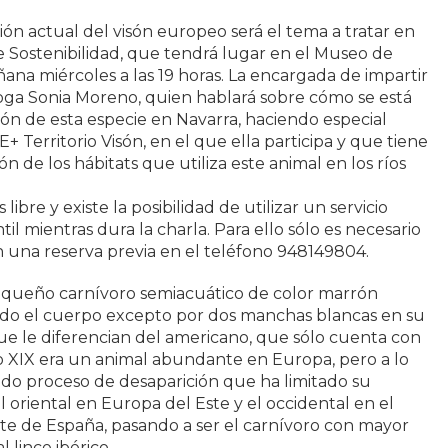
ación actual del visón europeo será el tema a tratar en
de Sostenibilidad, que tendrá lugar en el Museo de
a miércoles a las 19 horas. La encargada de impartir
óloga Sonia Moreno, quien hablará sobre cómo se está
ón de esta especie en Navarra, haciendo especial
E+ Territorio Visón, en el que ella participa y que tiene
ón de los hábitats que utiliza este animal en los ríos
 libre y existe la posibilidad de utilizar un servicio
til mientras dura la charla. Para ello sólo es necesario
 una reserva previa en el teléfono 948149804.
equeño carnívoro semiacuático de color marrón
do el cuerpo excepto por dos manchas blancas en su
 que le diferencian del americano, que sólo cuenta con
glo XIX era un animal abundante en Europa, pero a lo
pido proceso de desaparición que ha limitado su
l oriental en Europa del Este y el occidental en el
te de España, pasando a ser el carnívoro con mayor
l lince ibérico.