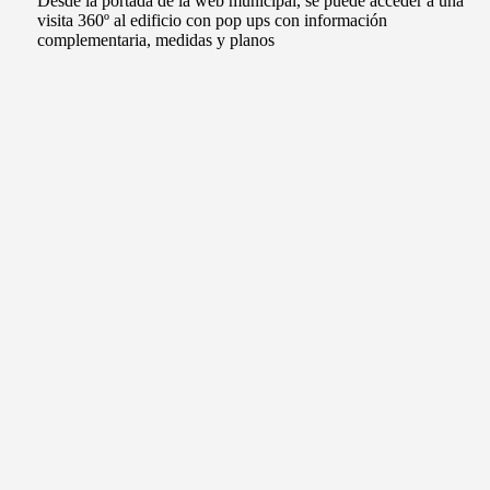
Desde la portada de la web municipal, se puede acceder a una
visita 360º al edificio con pop ups con información
complementaria, medidas y planos