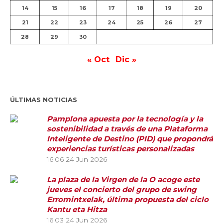
14
15
16
17
18
19
20
21
22
23
24
25
26
27
28
29
30
« Oct
Dic »
ÚLTIMAS NOTICIAS
Pamplona apuesta por la tecnología y la
sostenibilidad a través de una Plataforma
Inteligente de Destino (PID) que propondrá
experiencias turísticas personalizadas
16:06
24 Jun 2026
La plaza de la Virgen de la O acoge este
jueves el concierto del grupo de swing
Erromintxelak, última propuesta del ciclo
Kantu eta Hitza
16:03
24 Jun 2026