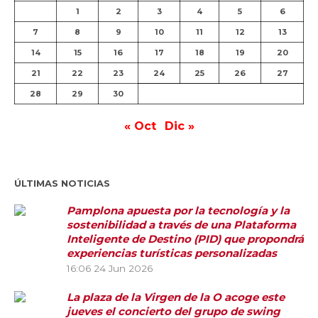
1
2
3
4
5
6
7
8
9
10
11
12
13
14
15
16
17
18
19
20
21
22
23
24
25
26
27
28
29
30
« Oct
Dic »
ÚLTIMAS NOTICIAS
Pamplona apuesta por la tecnología y la
sostenibilidad a través de una Plataforma
Inteligente de Destino (PID) que propondrá
experiencias turísticas personalizadas
16:06
24 Jun 2026
La plaza de la Virgen de la O acoge este
jueves el concierto del grupo de swing