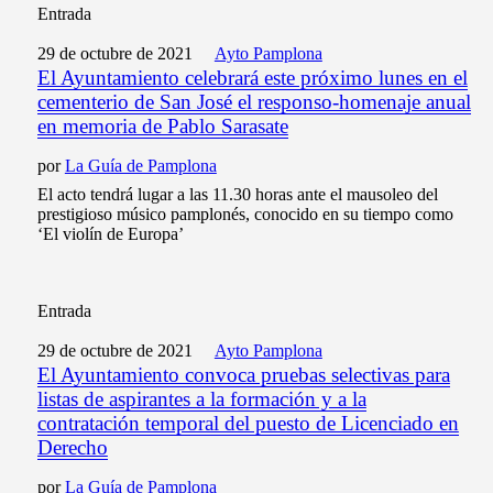
Entrada
29 de octubre de 2021
Ayto Pamplona
El Ayuntamiento celebrará este próximo lunes en el
cementerio de San José el responso-homenaje anual
en memoria de Pablo Sarasate
por
La Guía de Pamplona
El acto tendrá lugar a las 11.30 horas ante el mausoleo del
prestigioso músico pamplonés, conocido en su tiempo como
‘El violín de Europa’
Entrada
29 de octubre de 2021
Ayto Pamplona
El Ayuntamiento convoca pruebas selectivas para
listas de aspirantes a la formación y a la
contratación temporal del puesto de Licenciado en
Derecho
por
La Guía de Pamplona