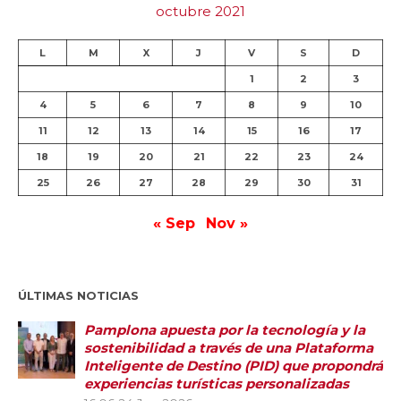
octubre 2021
L
M
X
J
V
S
D
1
2
3
4
5
6
7
8
9
10
11
12
13
14
15
16
17
18
19
20
21
22
23
24
25
26
27
28
29
30
31
« Sep
Nov »
ÚLTIMAS NOTICIAS
Pamplona apuesta por la tecnología y la
sostenibilidad a través de una Plataforma
Inteligente de Destino (PID) que propondrá
experiencias turísticas personalizadas