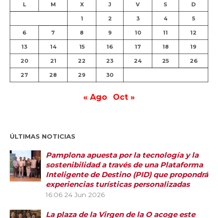
L
M
X
J
V
S
D
1
2
3
4
5
6
7
8
9
10
11
12
13
14
15
16
17
18
19
20
21
22
23
24
25
26
27
28
29
30
« Ago
Oct »
ÚLTIMAS NOTICIAS
Pamplona apuesta por la tecnología y la
sostenibilidad a través de una Plataforma
Inteligente de Destino (PID) que propondrá
experiencias turísticas personalizadas
16:06
24 Jun 2026
La plaza de la Virgen de la O acoge este