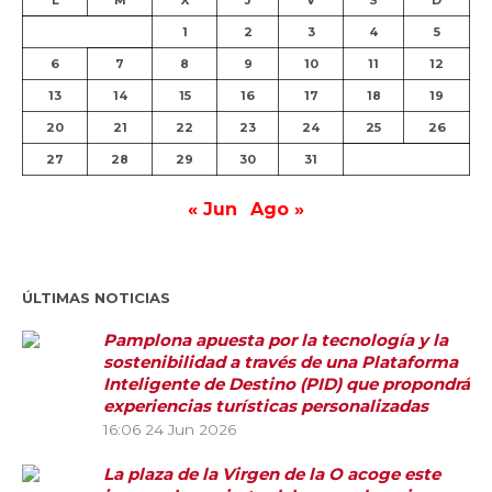
L
M
X
J
V
S
D
1
2
3
4
5
6
7
8
9
10
11
12
13
14
15
16
17
18
19
20
21
22
23
24
25
26
27
28
29
30
31
« Jun
Ago »
ÚLTIMAS NOTICIAS
Pamplona apuesta por la tecnología y la
sostenibilidad a través de una Plataforma
Inteligente de Destino (PID) que propondrá
experiencias turísticas personalizadas
16:06
24 Jun 2026
La plaza de la Virgen de la O acoge este