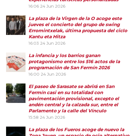
16:06
24 Jun 2026
La plaza de la Virgen de la O acoge este
jueves el concierto del grupo de swing
Erromintxelak, última propuesta del ciclo
Kantu eta Hitza
16:03
24 Jun 2026
La infancia y los barrios ganan
protagonismo entre los 516 actos de la
programación de San Fermín 2026
16:00
24 Jun 2026
El paseo de Sarasate se abrirá en San
Fermín casi en su totalidad con
pavimentación provisional, excepto el
andén central y la calzada sur, entre el
Parlamento y la calle del Vínculo
15:58
24 Jun 2026
La plaza de los Fueros acoge de nuevo la
Zona Joven, un espacio de ocio alternativo