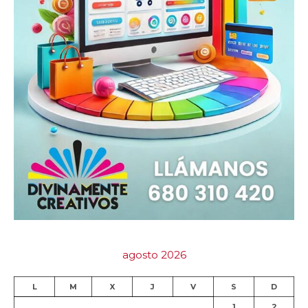
agosto 2026
L
M
X
J
V
S
D
1
2