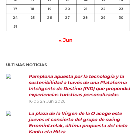
10
11
12
13
14
15
16
17
18
19
20
21
22
23
24
25
26
27
28
29
30
31
« Jun
ÚLTIMAS NOTICIAS
Pamplona apuesta por la tecnología y la
sostenibilidad a través de una Plataforma
Inteligente de Destino (PID) que propondrá
experiencias turísticas personalizadas
16:06
24 Jun 2026
La plaza de la Virgen de la O acoge este
jueves el concierto del grupo de swing
Erromintxelak, última propuesta del ciclo
Kantu eta Hitza