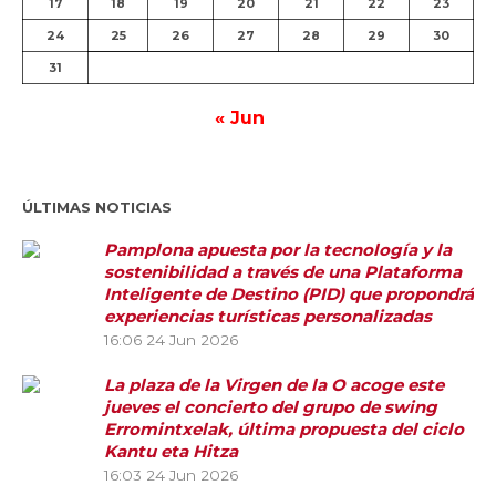
17
18
19
20
21
22
23
24
25
26
27
28
29
30
31
« Jun
ÚLTIMAS NOTICIAS
Pamplona apuesta por la tecnología y la
sostenibilidad a través de una Plataforma
Inteligente de Destino (PID) que propondrá
experiencias turísticas personalizadas
16:06
24 Jun 2026
La plaza de la Virgen de la O acoge este
jueves el concierto del grupo de swing
Erromintxelak, última propuesta del ciclo
Kantu eta Hitza
16:03
24 Jun 2026