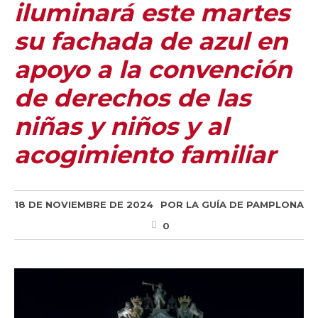
iluminará este martes
su fachada de azul en
apoyo a la convención
de derechos de las
niñas y niños y al
acogimiento familiar
18 DE NOVIEMBRE DE 2024
POR
LA GUÍA DE PAMPLONA
0