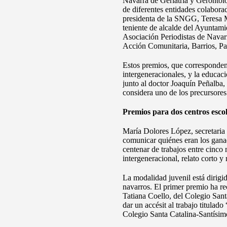
Navarra de Geriatría y Gerontol
de diferentes entidades colaborad
presidenta de la SNGG, Teresa M
teniente de alcalde del Ayuntami
Asociación Periodistas de Navarr
Acción Comunitaria, Barrios, Pa
Estos premios, que corresponden a
intergeneracionales, y la educac
junto al doctor Joaquín Peñalba, 
considera uno de los precursores
Premios para dos centros esco
María Dolores López, secretaria d
comunicar quiénes eran los ganad
centenar de trabajos entre cinco
intergeneracional, relato corto y 
La modalidad juvenil está dirigi
navarros. El primer premio ha re
Tatiana Coello, del Colegio San
dar un accésit al trabajo titulad
Colegio Santa Catalina-Santísi