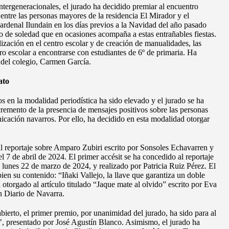
ntergeneracionales, el jurado ha decidido premiar al encuentro
 entre las personas mayores de la residencia El Mirador y el
rdenal Ilundain en los días previos a la Navidad del año pasado
nto de soledad que en ocasiones acompaña a estas entrañables fiestas.
lización en el centro escolar y de creación de manualidades, las
ro escolar a encontrarse con estudiantes de 6º de primaria. Ha
a del colegio, Carmen García.
ato
s en la modalidad periodística ha sido elevado y el jurado se ha
remento de la presencia de mensajes positivos sobre las personas
cación navarros. Por ello, ha decidido en esta modalidad otorgar
al reportaje sobre Amparo Zubiri escrito por Sonsoles Echavarren y
 7 de abril de 2024. El primer accésit se ha concedido al reportaje
 lunes 22 de marzo de 2024, y realizado por Patricia Ruiz Pérez. El
 bien su contenido: “Iñaki Vallejo, la llave que garantiza un doble
 otorgado al artículo titulado “Jaque mate al olvido” escrito por Eva
 Diario de Navarra.
bierto, el primer premio, por unanimidad del jurado, ha sido para al
o’, presentado por José Agustín Blanco. Asimismo, el jurado ha