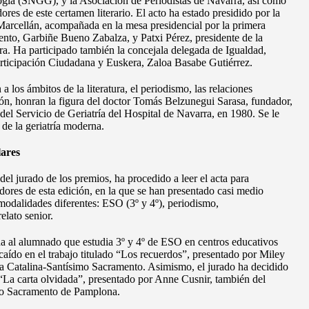
ogía (SNGG), y la Asociación de Periodistas de Navarra, así como
ores de este certamen literario. El acto ha estado presidido por la
arcellán, acompañada en la mesa presidencial por la primera
ento, Garbiñe Bueno Zabalza, y Patxi Pérez, presidente de la
a. Ha participado también la concejala delegada de Igualdad,
rticipación Ciudadana y Euskera, Zaloa Basabe Gutiérrez.
 los ámbitos de la literatura, el periodismo, las relaciones
ión, honran la figura del doctor Tomás Belzunegui Sarasa, fundador,
del Servicio de Geriatría del Hospital de Navarra, en 1980. Se le
 de la geriatría moderna.
lares
el jurado de los premios, ha procedido a leer el acta para
ores de esta edición, en la que se han presentado casi medio
 modalidades diferentes: ESO (3º y 4º), periodismo,
relato senior.
da al alumnado que estudia 3º y 4º de ESO en centros educativos
caído en el trabajo titulado “Los recuerdos”, presentado por Miley
ta Catalina-Santísimo Sacramento. Asimismo, el jurado ha decidido
o “La carta olvidada”, presentado por Anne Cusnir, también del
mo Sacramento de Pamplona.