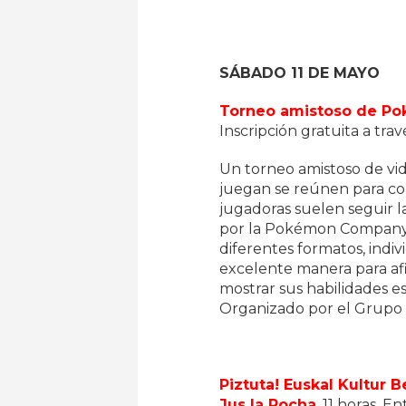
SÁBADO 11 DE MAYO
Torneo amistoso de Po
Inscripción gratuita a tra
Un torneo amistoso de v
juegan se reúnen para co
jugadoras suelen seguir l
por la Pokémon Company e
diferentes formatos, indi
excelente manera para af
mostrar sus habilidades es
Organizado por el Grupo
Piztuta! Euskal Kultur B
Jus la Rocha
, 11 horas. E