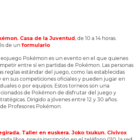
kémon. Casa de la Juventud
, de 10 a 14 horas.
vés de un
formulario
ideojuego Pokémon es un evento en el que quienes
mpetir entre sí en partidas de Pokémon. Las personas
as reglas estándar del juego, como las establecidas
n sus competiciones oficiales y pueden jugar en
viduales o por equipos. Estos torneos son una
icionados de Pokémon de disfrutar del juego y
tratégicas. Dirigido a jóvenes entre 12 y 30 años.
 de Profesores Pokémon.
egirada. Taller en euskera. Joko txukun. Civivox
ntrada libre, previa inscripción en el teléfono 010, la red