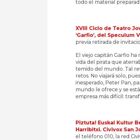
todo el material preparad
XVIII Ciclo de Teatro Jo
‘Garfio’, del Speculum 
previa retirada de invitac
El viejo capitán Garfio ha
vida del pirata que aterra
temido del mundo. Tal re
retos. No viajará solo, pu
inesperado, Peter Pan, p
mundo le ofrece y se está 
empresa más difícil: tran
Piztuta! Euskal Kultur B
Harribitxi. Civivox San 
el teléfono 010, la red Civ