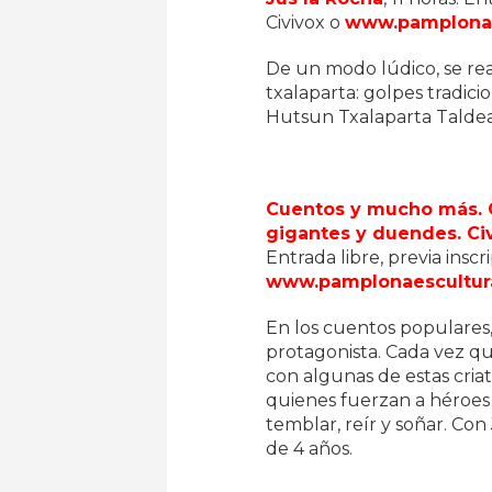
Civivox o
www.pamplonae
De un modo lúdico, se real
txalaparta: golpes tradic
Hutsun Txalaparta Taldea. 
Cuentos y mucho más. C
gigantes y duendes. Ci
Entrada libre, previa inscr
www.pamplonaescultur
En los cuentos populares, 
protagonista. Cada vez qu
con algunas de estas criat
quienes fuerzan a héroes 
temblar, reír y soñar. Con
de 4 años.