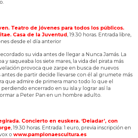
o.
ven. Teatro de jóvenes para todos los públicos.
Vitae. Casa de la Juventud
, 19.30 horas. Entrada libre,
iones desde el día anterior
 recordado su vida antes de llegar a Nunca Jamás. La
ba y saqueaba los siete mares, la vida del pirata más
velación provoca que zarpe en busca de nuevos
es antes de partir decide llevarse con él al grumete más
ara que admire de primera mano todo lo que el
perdiendo encerrado en su isla y lograr así la
sformar a Peter Pan en un hombre adulto.
egirada. Concierto en euskera. ‘Deiadar’, con
Jorge
, 19.30 horas. Entrada: 1 euro, previa inscripción en
ivox o
www.pamplonaescultura.es