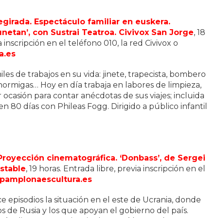
egirada. Espectáculo familiar en euskera.
unetan’, con Sustrai Teatroa. Civivox San Jorge
, 18
a inscripción en el teléfono 010, la red Civivox o
a.es
es de trabajos en su vida: jinete, trapecista, bombero
ormigas… Hoy en día trabaja en labores de limpieza,
ocasión para contar anécdotas de sus viajes; incluida
 80 días con Phileas Fogg. Dirigido a público infantil
Proyección cinematográfica. ‘Donbass’, de Sergei
stable
, 19 horas. Entrada libre, previa inscripción en el
pamplonaescultura.es
e episodios la situación en el este de Ucrania, donde
os de Rusia y los que apoyan el gobierno del país.