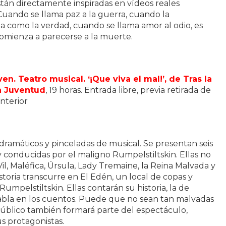
stán directamente inspiradas en vídeos reales
uando se llama paz a la guerra, cuando la
 como la verdad, cuando se llama amor al odio, es
omienza a parecerse a la muerte.
en. Teatro musical. ‘¡Que viva el mal!’, de Tras la
la Juventud
, 19 horas. Entrada libre, previa retirada de
anterior
ramáticos y pinceladas de musical. Se presentan seis
 conducidas por el maligno Rumpelstiltskin. Ellas no
il, Maléfica, Úrsula, Lady Tremaine, la Reina Malvada y
storia transcurre en El Edén, un local de copas y
mpelstiltskin. Ellas contarán su historia, la de
habla en los cuentos. Puede que no sean tan malvadas
úblico también formará parte del espectáculo,
s protagonistas.