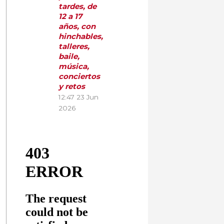
tardes, de
12 a 17
años, con
hinchables,
talleres,
baile,
música,
conciertos
y retos
12:47
23 Jun
2026