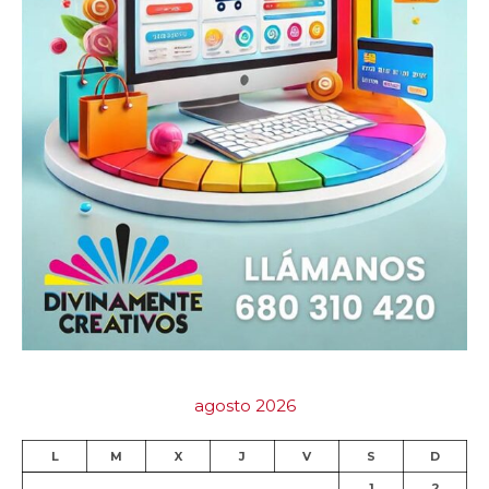
agosto 2026
L
M
X
J
V
S
D
1
2