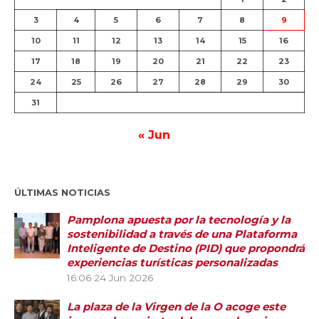
3
4
5
6
7
8
9
10
11
12
13
14
15
16
17
18
19
20
21
22
23
24
25
26
27
28
29
30
31
« Jun
ÚLTIMAS NOTICIAS
Pamplona apuesta por la tecnología y la
sostenibilidad a través de una Plataforma
Inteligente de Destino (PID) que propondrá
experiencias turísticas personalizadas
16:06
24 Jun 2026
La plaza de la Virgen de la O acoge este