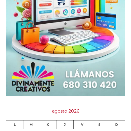
agosto 2026
L
M
X
J
V
S
D