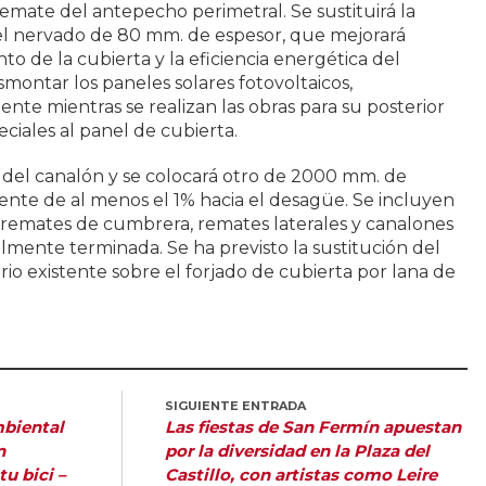
remate del antepecho perimetral. Se sustituirá la
l nervado de 80 mm. de espesor, que mejorará
o de la cubierta y la eficiencia energética del
esmontar los paneles solares fotovoltaicos,
e mientras se realizan las obras para su posterior
ciales al panel de cubierta.
a del canalón y se colocará otro de 2000 mm. de
ente de al menos el 1% hacia el desagüe. Se incluyen
 remates de cumbrera, remates laterales y canalones
almente terminada. Se ha previsto la sustitución del
drio existente sobre el forjado de cubierta por lana de
SIGUIENTE ENTRADA
biental
Las fiestas de San Fermín apuestan
n
por la diversidad en la Plaza del
tu bici –
Castillo, con artistas como Leire