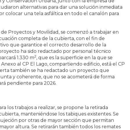
 y Conservación Urbana, junto con la empresa de
udiaron alternativas para dar una solución inmediata
or colocar una tela asfáltica en todo el canalón para
a de Proyectos y Movilidad, se comenzó a trabajar en
cuación completa de la cubierta, con el fin de
tivo que garantice el correcto desarrollo de la
l proyecto ha sido redactado por personal técnico
2
barcará 1.330 m
, que es la superficie en la que se
s. Anexo al CP El Lago, compartiendo edificio, está el CP
ierta también se ha redactado un proyecto que
junta y coherente, que no se acometerá de forma
ará pendiente para 2026.
 los trabajos a realizar, se propone la retirada
ubierta, manteniéndose los tabiques existentes. Se
sujeción por otras de mayor sección que permitan
ayor altura. Se retirarán también todos los remates