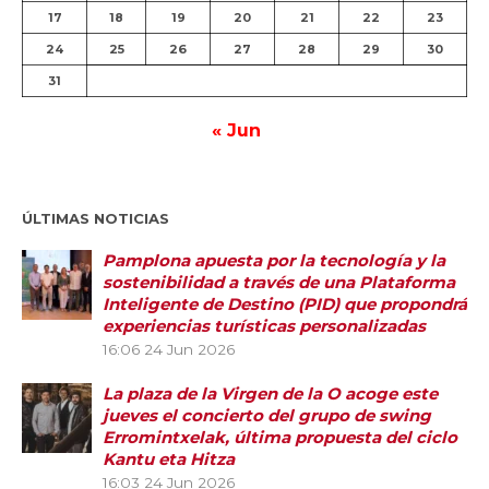
17
18
19
20
21
22
23
24
25
26
27
28
29
30
31
« Jun
ÚLTIMAS NOTICIAS
Pamplona apuesta por la tecnología y la
sostenibilidad a través de una Plataforma
Inteligente de Destino (PID) que propondrá
experiencias turísticas personalizadas
16:06
24 Jun 2026
La plaza de la Virgen de la O acoge este
jueves el concierto del grupo de swing
Erromintxelak, última propuesta del ciclo
Kantu eta Hitza
16:03
24 Jun 2026