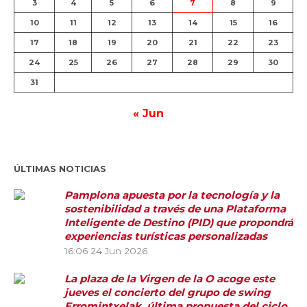
3
4
5
6
7
8
9
10
11
12
13
14
15
16
17
18
19
20
21
22
23
24
25
26
27
28
29
30
31
« Jun
ÚLTIMAS NOTICIAS
Pamplona apuesta por la tecnología y la
sostenibilidad a través de una Plataforma
Inteligente de Destino (PID) que propondrá
experiencias turísticas personalizadas
16:06
24 Jun 2026
La plaza de la Virgen de la O acoge este
jueves el concierto del grupo de swing
Erromintxelak, última propuesta del ciclo