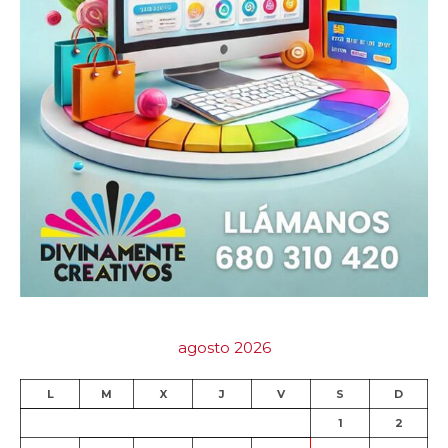
agosto 2026
L
M
X
J
V
S
D
1
2