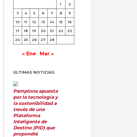
1
2
3
4
5
6
7
8
9
10
11
12
13
14
15
16
17
18
19
20
21
22
23
24
25
26
27
28
« Ene
Mar »
ÚLTIMAS NOTICIAS
Pamplona apuesta
por la tecnología y
la sostenibilidad a
través de una
Plataforma
Inteligente de
Destino (PID) que
propondrá