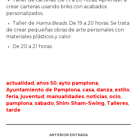
crear carteras usando briks con acabados
personalizados.
Taller de
Hama Beads
. De 19 a 20 horas. Se trata
de crear pequeñas obras de arte personales con
materiales plásticos y calor.
De 20 a 21 horas.
actualidad
,
años 50
,
ayto pamplona
,
Ayuntamiento de Pamplona
,
casa
,
danza
,
estilo
,
feria
,
juventud
,
manualidades
,
noticias
,
ocio
,
pamplona
,
sábado
,
Shim Sham-Swing
,
Talleres
,
tarde
ANTERIOR ENTRADA