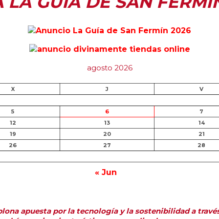
A LA GUÍA DE SAN FERMÍ
agosto 2026
X
J
V
5
6
7
12
13
14
19
20
21
26
27
28
« Jun
ona apuesta por la tecnología y la sostenibilidad a travé