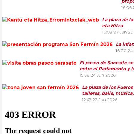
propo
16:06
La plaza de l
eta Hitza
16:03
24 Jun 20
La infa
16:00
24
El paseo de Sarasate se
entre el Parlamento y l
15:58
24 Jun 2026
La plaza de los Fueros
talleres, baile, música
12:47
23 Jun 2026