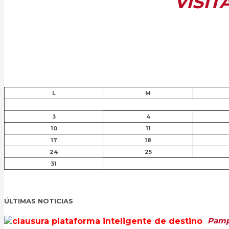
VISIT
L
M
3
4
10
11
17
18
24
25
31
ÚLTIMAS NOTICIAS
Pampl