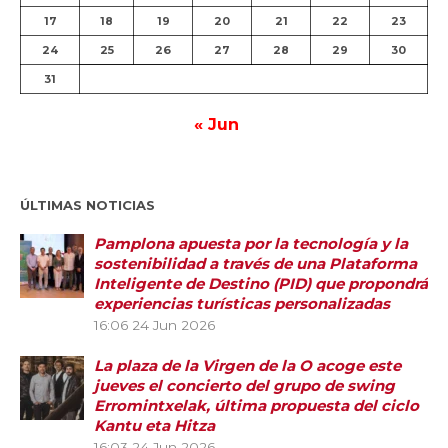
17
18
19
20
21
22
23
24
25
26
27
28
29
30
31
« Jun
ÚLTIMAS NOTICIAS
Pamplona apuesta por la tecnología y la
sostenibilidad a través de una Plataforma
Inteligente de Destino (PID) que propondrá
experiencias turísticas personalizadas
16:06
24 Jun 2026
La plaza de la Virgen de la O acoge este
jueves el concierto del grupo de swing
Erromintxelak, última propuesta del ciclo
Kantu eta Hitza
16:03
24 Jun 2026