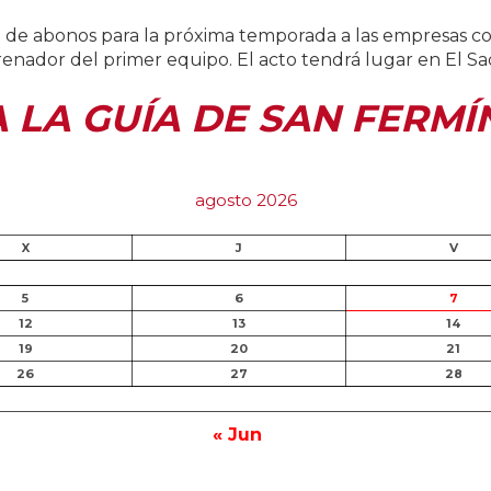
ega de abonos para la próxima temporada a las empresas 
trenador del primer equipo. El acto tendrá lugar en El 
A LA GUÍA DE SAN FERMÍ
agosto 2026
X
J
V
5
6
7
12
13
14
19
20
21
26
27
28
« Jun