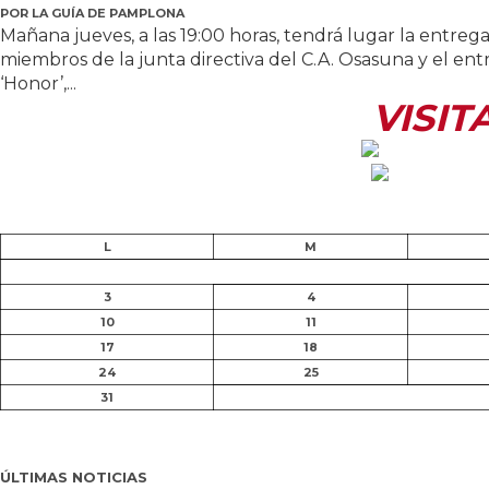
POR
LA GUÍA DE PAMPLONA
Mañana jueves, a las 19:00 horas, tendrá lugar la entr
miembros de la junta directiva del C.A. Osasuna y el en
‘Honor’,...
VISIT
L
M
3
4
10
11
17
18
24
25
31
ÚLTIMAS NOTICIAS