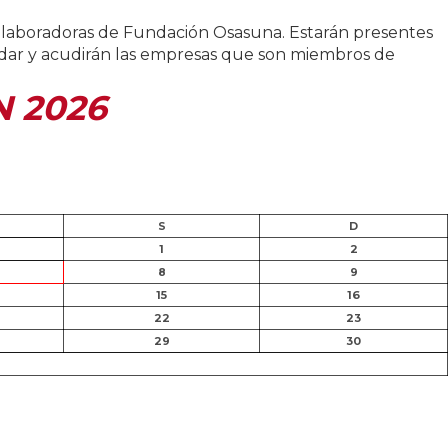
colaboradoras de Fundación Osasuna. Estarán presentes
Sadar y acudirán las empresas que son miembros de
N 2026
S
D
1
2
8
9
15
16
22
23
29
30