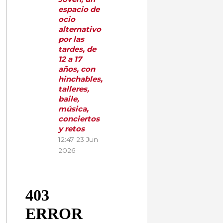
espacio de
ocio
alternativo
por las
tardes, de
12 a 17
años, con
hinchables,
talleres,
baile,
música,
conciertos
y retos
12:47
23 Jun
2026