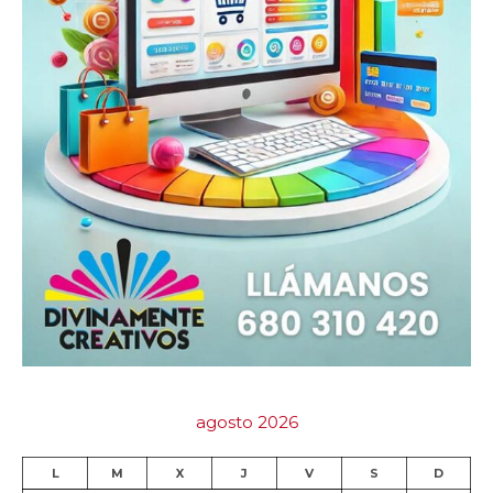
agosto 2026
L
M
X
J
V
S
D