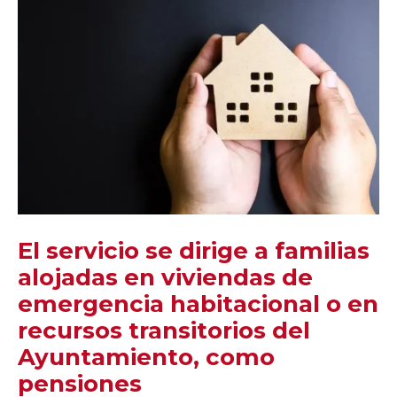
El servicio se dirige a familias
alojadas en viviendas de
emergencia habitacional o en
recursos transitorios del
Ayuntamiento, como
pensiones